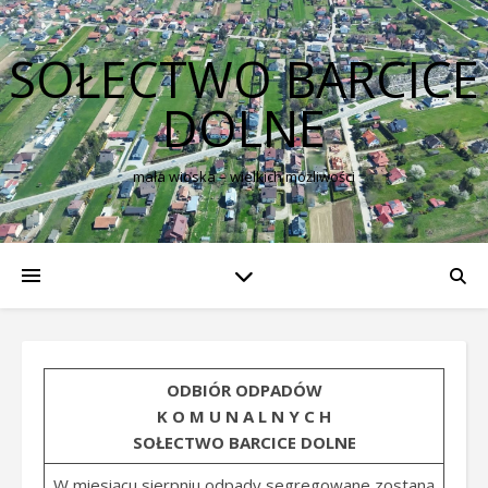
SOŁECTWO BARCICE
DOLNE
mała wioska – wielkich możliwości
ODBIÓR ODPADÓW
K O M U N A L N Y C H
SOŁECTWO BARCICE DOLNE
W miesiącu sierpniu odpady segregowane zostaną