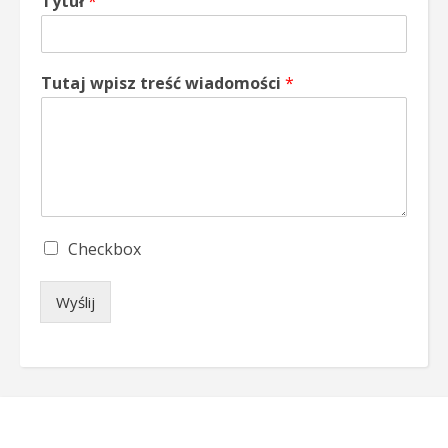
Tytuł
*
Tutaj wpisz treść wiadomości
*
S
Checkbox
i
n
Wyślij
g
l
e
C
h
e
c
k