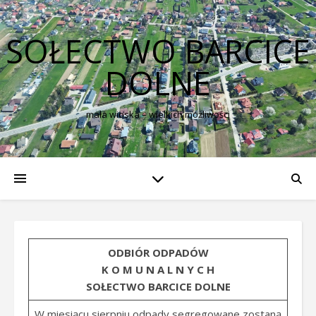
SOŁECTWO BARCICE
DOLNE
mała wioska – wielkich możliwości
ODBIÓR ODPADÓW
K O M U N A L N Y C H
SOŁECTWO BARCICE DOLNE
W miesiącu sierpniu odpady segregowane zostaną