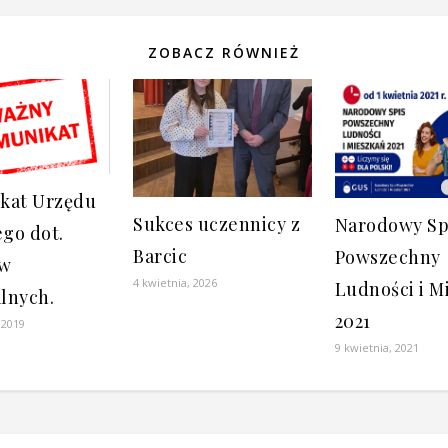
ZOBACZ RÓWNIEŻ
kat Urzędu
Sukces uczennicy z
Narodowy Sp
ego dot.
Barcic
Powszechny
ów
4 kwietnia, 2026
Ludności i M
lnych.
2021
 2019
9 kwietnia, 2021