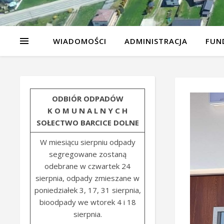
WIADOMOŚCI
ADMINISTRACJA
FUN
ODBIÓR ODPADÓW
K O M U N A L N Y C H
SOŁECTWO BARCICE DOLNE
W miesiącu sierpniu odpady
segregowane zostaną
odebrane w czwartek 24
sierpnia, odpady zmieszane w
poniedziałek 3, 17, 31 sierpnia,
bioodpady we wtorek 4 i 18
sierpnia.