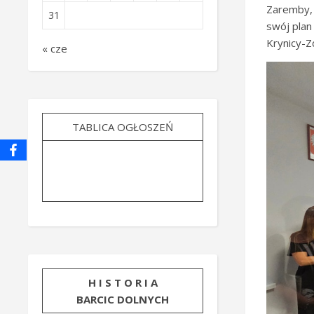
Zaremby,
31
swój plan
Krynicy-Z
« cze
TABLICA OGŁOSZEŃ
H I S T O R I A
BARCIC DOLNYCH