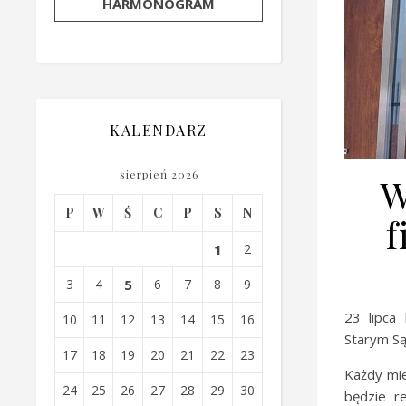
HARMONOGRAM
KALENDARZ
sierpień 2026
W
P
W
Ś
C
P
S
N
f
1
2
3
4
5
6
7
8
9
23 lipca
10
11
12
13
14
15
16
Starym Są
17
18
19
20
21
22
23
Każdy mie
24
25
26
27
28
29
30
będzie re