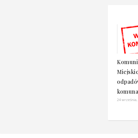
Komuni
Miejski
odpad
komuna
24 września,