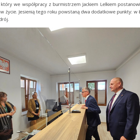
 który we współpracy z burmistrzem Jackiem Lelkiem postanowi
 w życie. Jesienią tego roku powstaną dwa dodatkowe punkty: w Ł
drój.