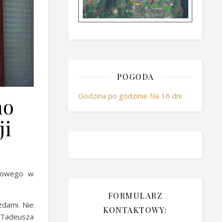
POGODA
Godzina po godzinie
Na 16 dni
no
ji
.
atowego w
FORMULARZ
zdami. Nie
KONTAKTOWY:
y Tadeusza