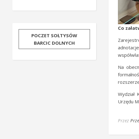
Co załat
POCZET SOŁTYSÓW
Zarejest
BARCIC DOLNYCH
adnotac
współwłaś
Na obecn
formalnoś
rozszerze
Wydział K
Urzędu Mi
Przez
Prz