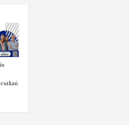
*
is
ieszkań