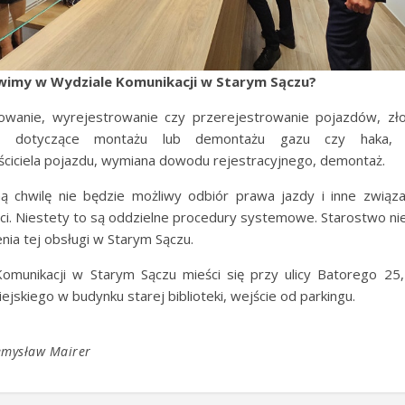
wimy w Wydziale Komunikacji w Starym Sączu?
rowanie, wyrejestrowanie czy przerejestrowanie pojazdów, zł
je dotyczące montażu lub demontażu gazu czy haka, d
ciciela pojazdu, wymiana dowodu rejestracyjnego, demontaż.
ą chwilę nie będzie możliwy odbiór prawa jazdy i inne związ
ci. Niestety to są oddzielne procedury systemowe. Starostwo ni
nia tej obsługi w Starym Sączu.
omunikacji w Starym Sączu mieści się przy ulicy Batorego 25
ejskiego w budynku starej biblioteki, wejście od parkingu.
emysław Mairer