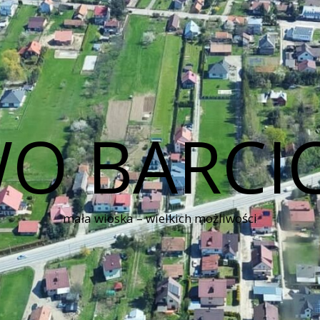
O BARCI
mała wioska – wielkich możliwości