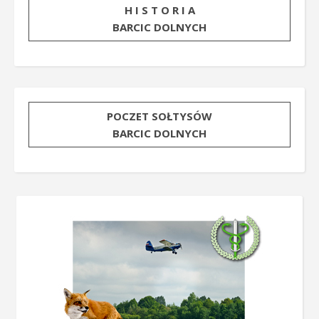
H I S T O R I A
BARCIC DOLNYCH
POCZET SOŁTYSÓW
BARCIC DOLNYCH