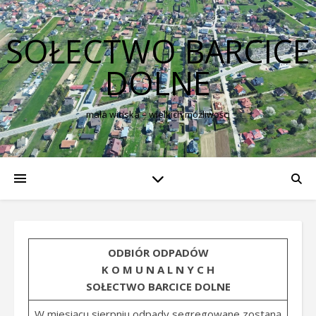
SOŁECTWO BARCICE
DOLNE
mała wioska – wielkich możliwości
ODBIÓR ODPADÓW
K O M U N A L N Y C H
SOŁECTWO BARCICE DOLNE
W miesiącu sierpniu odpady segregowane zostaną