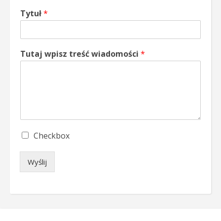
Tytuł
*
Tutaj wpisz treść wiadomości
*
S
Checkbox
i
n
Wyślij
g
l
e
C
h
e