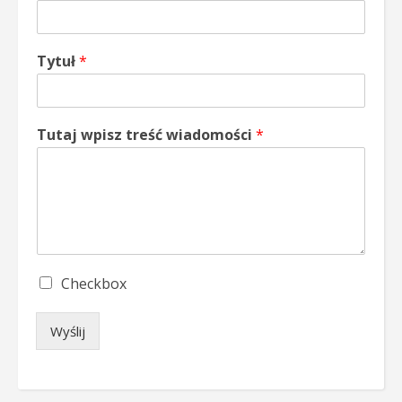
Tytuł
*
Tutaj wpisz treść wiadomości
*
S
Checkbox
i
n
Wyślij
g
l
e
C