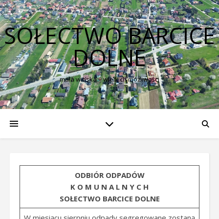
SOŁECTWO BARCICE
DOLNE
mała wioska – wielkich możliwości
ODBIÓR ODPADÓW
K O M U N A L N Y C H
SOŁECTWO BARCICE DOLNE
W miesiącu sierpniu odpady segregowane zostaną