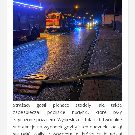
Strażacy gasili płonące stodoły, ale także
zabezpieczali pobliskie budynki, które były
zagrożone pożarem. Wynieśli ze stolarni łatwopalne
substancje na wypadek gdyby i ten budynek zaczął
się palić. Walka z żywiołem, w której brało udział