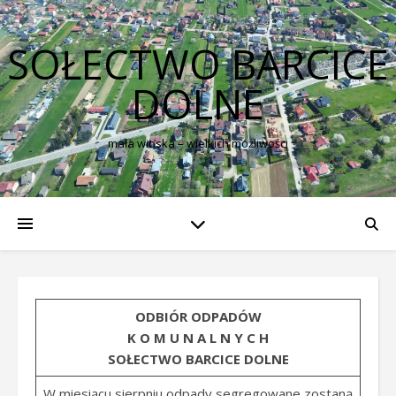
SOŁECTWO BARCICE
DOLNE
mała wioska – wielkich możliwości
ODBIÓR ODPADÓW
K O M U N A L N Y C H
SOŁECTWO BARCICE DOLNE
W miesiącu sierpniu odpady segregowane zostaną