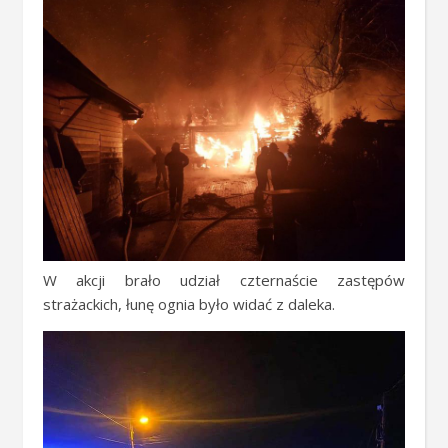
W akcji brało udział czternaście zastępów
strażackich, łunę ognia było widać z daleka.