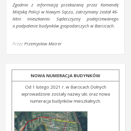
Zgodnie z informacją
przekazaną
przez Komend
ę
Miejsk
ą
Policji w Nowym Sączu, zatrzymany został
46-
letni mieszka
niec
Sądecczyzny podejrzewanego
o podpalenie budynków gospodarczych w Barcic
ach
.
Przez
Przemysław Mairer
NOWA NUMERACJA BUDYNKÓW
Od 1 lutego 2021 r. w Barcicach Dolnych
wprowadzone zostały nazwy ulic oraz nowa
numeracja budynków mieszkalnych.