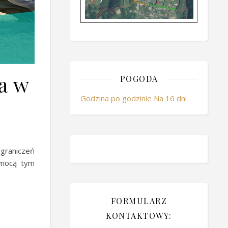
a w
POGODA
Godzina po godzinie
Na 16 dni
graniczeń
omocą tym
FORMULARZ
KONTAKTOWY: