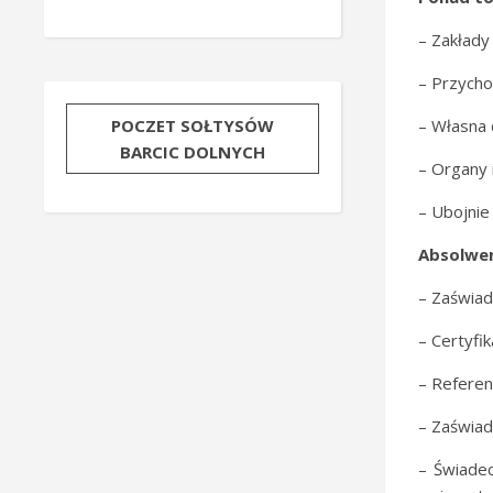
– Zakłady
– Przycho
– Własna 
POCZET SOŁTYSÓW
BARCIC DOLNYCH
– Organy 
– Ubojnie
Absolwen
– Zaświad
– Certyf
– Referen
– Zaświad
– Świadec