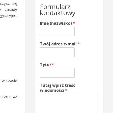
czysz się
Formularz
sz zasady
kontaktowy
gnacyjne.
Imię (nazwisko)
*
Twój adres e-mail
*
Tytuł
*
e w czasie
Tutaj wpisz treść
wiadomości
*
murze oraz