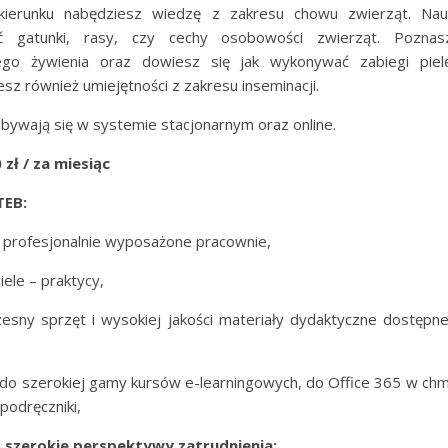
ierunku nabędziesz wiedzę z zakresu chowu zwierząt. Nau
ać gatunki, rasy, czy cechy osobowości zwierząt. Pozna
nego żywienia oraz dowiesz się jak wykonywać zabiegi pielę
sz również umiejętności z zakresu inseminacji.
dbywają się w systemie stacjonarnym oraz online.
 zł / za miesiąc
TEB:
 profesjonalnie wyposażone pracownie,
iele – praktycy,
sny sprzęt i wysokiej jakości materiały dydaktyczne dostępn
do szerokiej gamy kursów e-learningowych, do Office 365 w ch
podręczniki,
 szerokie perspektywy zatrudnienia: