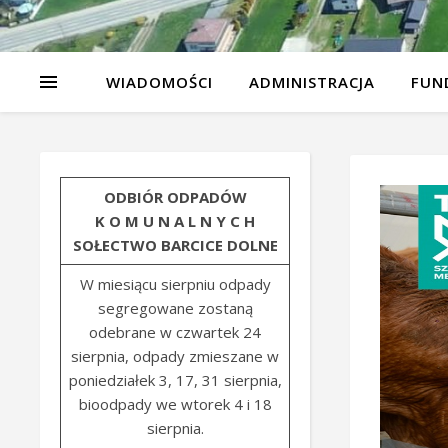
WIADOMOŚCI
ADMINISTRACJA
FUN
ODBIÓR ODPADÓW
K O M U N A L N Y C H
SOŁECTWO BARCICE DOLNE
W miesiącu sierpniu odpady
segregowane zostaną
odebrane w czwartek 24
sierpnia, odpady zmieszane w
poniedziałek 3, 17, 31 sierpnia,
bioodpady we wtorek 4 i 18
sierpnia.