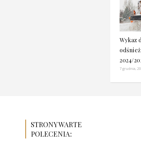
Wykaz 
odśnież
2024/202
7 grudnia, 2
STRONY WARTE
POLECENIA: