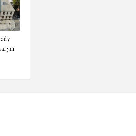
Rady
Starym