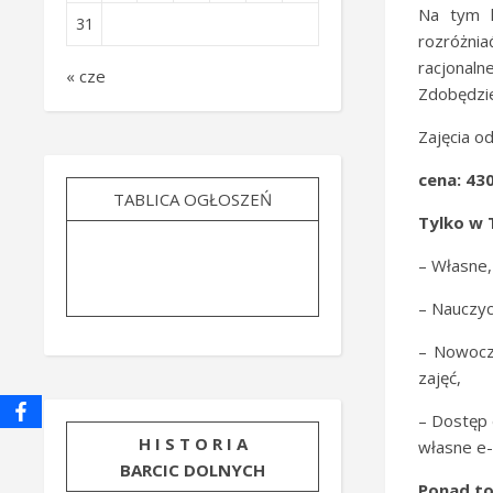
Na tym k
31
rozróżni
racjonal
« cze
Zdobędzie
Zajęcia o
cena: 430
TABLICA OGŁOSZEŃ
Tylko w 
– Własne,
– Nauczyc
– Nowocze
zajęć,
– Dostęp 
H I S T O R I A
własne e-
BARCIC DOLNYCH
Ponad to