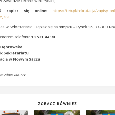
w zawodzie technik weterynarii,
ś zapisz się online:
https://teb.pl/rekrutacja/zapisy-on
e,781
as w Sekretariacie i zapisz się na miejscu – Rynek 16, 33-300 N
numerem telefonu:
18 531 44 90
 Dąbrowska
k Sekretariatu
kacja w Nowym Sączu
emysław Mairer
ZOBACZ RÓWNIEŻ