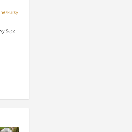
*
line/kursy-
owy Sącz