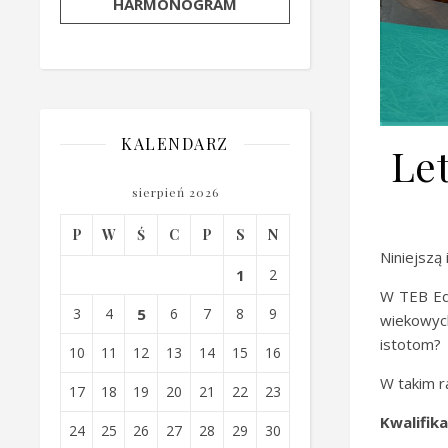
HARMONOGRAM
KALENDARZ
Le
sierpień 2026
P
W
Ś
C
P
S
N
Niniejszą
1
2
W TEB Ed
3
4
5
6
7
8
9
wiekowyc
istotom?
10
11
12
13
14
15
16
W takim r
17
18
19
20
21
22
23
Kwalifik
24
25
26
27
28
29
30