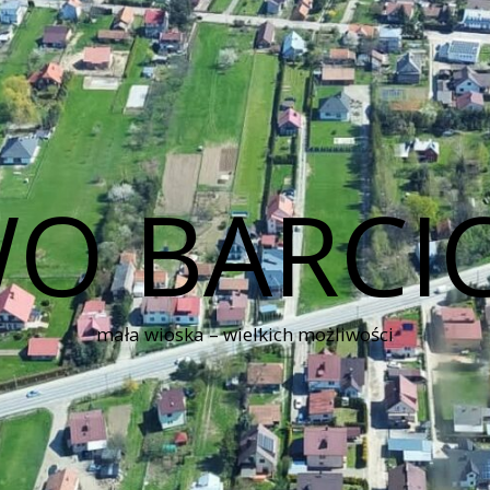
O BARCI
mała wioska – wielkich możliwości