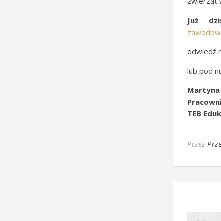
zwierząt 
Już dzi
zawodow
odwiedź n
lub pod 
Martyna
Pracowni
TEB Edu
Przez
Prz