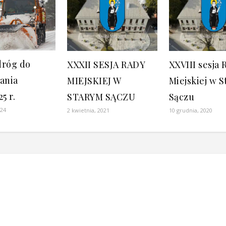
dróg do
XXXII SESJA RADY
XXVIII sesja 
ania
MIEJSKIEJ W
Miejskiej w 
5 r.
STARYM SĄCZU
Sączu
024
2 kwietnia, 2021
10 grudnia, 2020