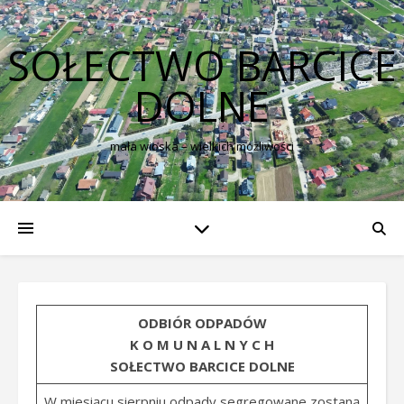
SOŁECTWO BARCICE
DOLNE
mała wioska – wielkich możliwości
ODBIÓR ODPADÓW
K O M U N A L N Y C H
SOŁECTWO BARCICE DOLNE
W miesiącu sierpniu odpady segregowane zostaną