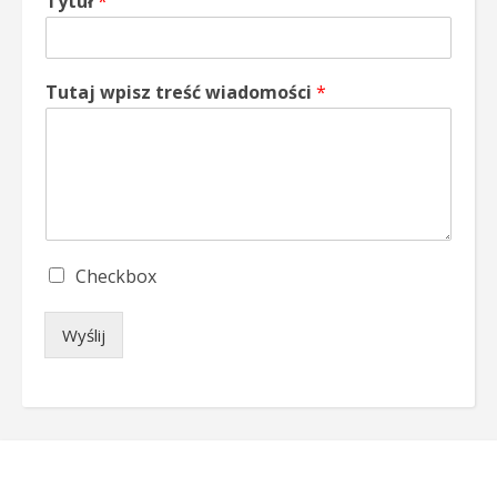
Tytuł
*
Tutaj wpisz treść wiadomości
*
S
Checkbox
i
n
Wyślij
g
l
e
C
h
e
c
k