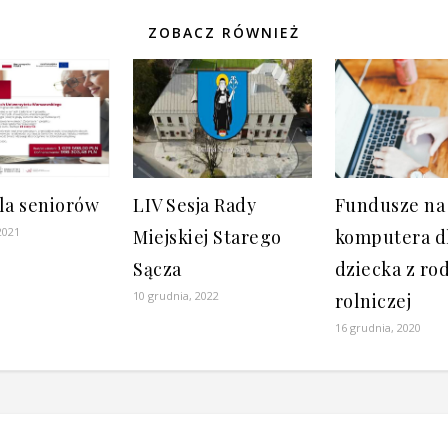
ZOBACZ RÓWNIEŻ
la seniorów
LIV Sesja Rady
Fundusze na
2021
Miejskiej Starego
komputera d
Sącza
dziecka z ro
10 grudnia, 2022
rolniczej
16 grudnia, 2020