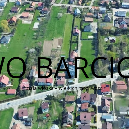
O BARCI
mała wioska – wielkich możliwości