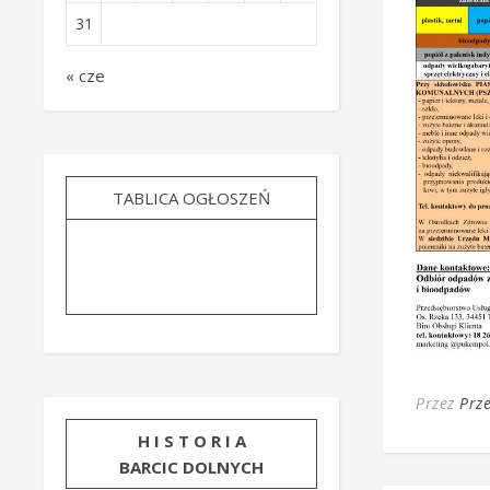
31
« cze
TABLICA OGŁOSZEŃ
Przez
Prz
H I S T O R I A
BARCIC DOLNYCH