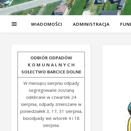
WIADOMOŚCI
ADMINISTRACJA
FUN
ODBIÓR ODPADÓW
K O M U N A L N Y C H
SOŁECTWO BARCICE DOLNE
W miesiącu sierpniu odpady
segregowane zostaną
odebrane w czwartek 24
sierpnia, odpady zmieszane w
poniedziałek 3, 17, 31 sierpnia,
bioodpady we wtorek 4 i 18
sierpnia.