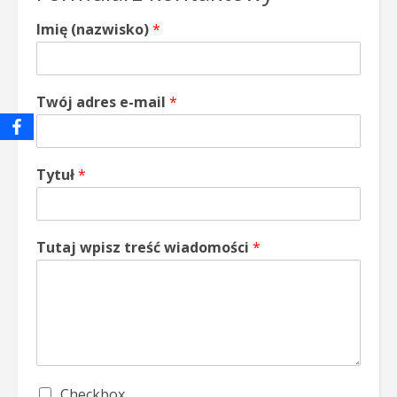
Imię (nazwisko)
*
Twój adres e-mail
*
Tytuł
*
Tutaj wpisz treść wiadomości
*
S
Checkbox