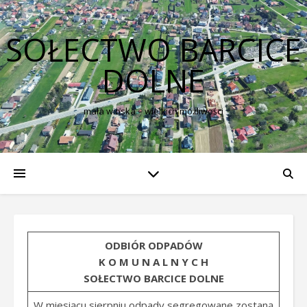
SOŁECTWO BARCICE
DOLNE
mała wioska – wielkich możliwości
ODBIÓR ODPADÓW
K O M U N A L N Y C H
SOŁECTWO BARCICE DOLNE
W miesiącu sierpniu odpady segregowane zostaną